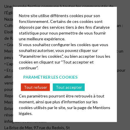
Une journée festive commune à toutes les communautés de
l’Église Protestante Unie en Loire Atlantique : St
Notre site utilise différents cookies pour son
Nazaire, Littoral, Nantes et environs.
fonctionnement. Certains de ces cookies sont
Culte TOUS à 11h suivi de trois baptêmes d’adultes dans l’océan :
déposés par des services tiers à des fins d'analyse
Elodie Carter, Emmanuel Jussiaux et Jean
statistique pour nous permettre de vous fournir
de Rauglaudre.
une meilleure expérience.
Si vous souhaitez configurer les cookies que vous
‣ Grand pique-nique partagé dans le jardin.
souhaitez autoriser, vous pouvez cliquer sur
Merci d’apporter de quoi garnir le buffet, pour votre famille… et un
"Paramétrer les cookies", ou bien accepter tous les
peu plus !
cookies en cliquant sur "Tout accepter et
‣ L’après-midi… programme en construction !
continuer".
‣ Et pour ceux qui le veulent, invitation à profiter du week-end pour
aller à la Brise dès
PARAMÉTRER LES COOKIES
vendredi soir ou samedi soir : inscription directement à la Brise
Tout refuser
Tout accepter
pour un prix défiant toute concurrence.
Repas amical en commun le samedi soir.
Ces paramètres pourront être retrouvés à tout
moment, ainsi que plus d'information sur les
Merci de réserver directement auprès de la
cookies utilisés par le site, sur la page de
Mentions
Brise de Mer : demander Éloïse lors de la
légales.
réservation au 07 86 99 43 43 ou par mail à
info@labrisedemer.com
La Brise de Mer, 97 rue du Redois, St