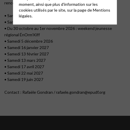
rencontres sont variables :
moment, ainsi que plus d'information sur les
cookies utilisés par le site, sur la page de
Mentions
• Samedi 12 septembre 2026
légales.
• Samedi 10 octobre 2026
• Du 30 octobre au 1er novembre 2026 : weekend jeunesse
régional ÉnOrm’Kiff
• Samedi 5 décembre 2026
• Samedi 16 janvier 2027
• Samedi 13 février 2027
• Samedi 13 mars 2027
• Samedi 17 avril 2027
• Samedi 22 mai 2027
• Samedi 19 juin 2027
Contact : Rafaële Gondran / rafaele.gondran@epudf.org