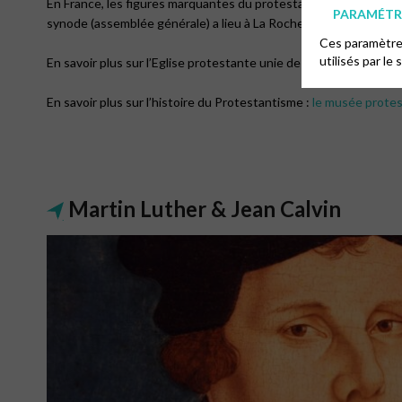
En France, les figures marquantes du protestantisme sont Guilla
PARAMÉTRE
synode (assemblée générale) a lieu à La Rochelle en 1559.
Ces paramètres
utilisés par le 
En savoir plus sur l’Eglise protestante unie de France :
le site E
En savoir plus sur l’histoire du Protestantisme :
le musée prote
Martin Luther & Jean Calvin