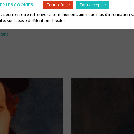
ume Farel et Jean Calvin (1509-1564). Ce dernier est à l’origine de la f
R LES COOKIES
Tout refuser
Tout accepter
 pourront être retrouvés à tout moment, ainsi que plus d'information su
site, sur la page de
Mentions légales.
pudf
stant