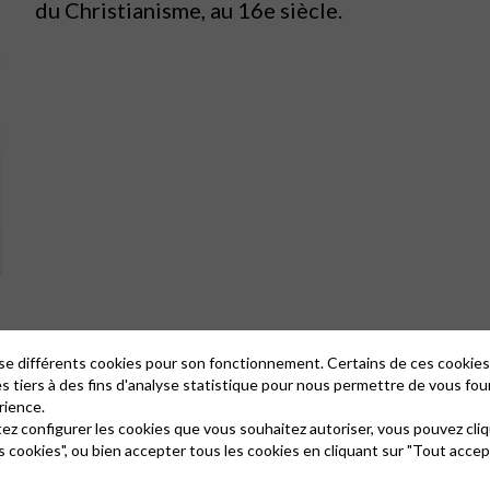
du Christianisme, au 16e siècle.
lise différents cookies pour son fonctionnement. Certains de ces cooki
es tiers à des fins d'analyse statistique pour nous permettre de vous fou
e siècle, sous l’impulsion de Martin Luther (1483-1546). Celui-ci, religie
rience.
tances et les oppositions de la Papauté, il assume son excommunication 
tez configurer les cookies que vous souhaitez autoriser, vous pouvez cliq
 1521).
s cookies", ou bien accepter tous les cookies en cliquant sur "Tout accep