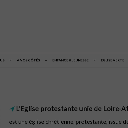
OUS
A VOS CÔTÉS
ENFANCE & JEUNESSE
EGLISE VERTE
L’Eglise protestante unie de Loire-A
est une église chrétienne, protestante, issue