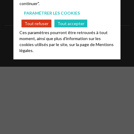
continuer".
PARAMÉTRER LES COOKIES
Tout refuser
Tout accepter
Ces paramètres pourront être retrouvés à tout
Informations
Mentions légales
FAQ
moment, ainsi que plus d'information sur les
cookies utilisés par le site, sur la page de
Mentions
Glossaire
Contact
légales.