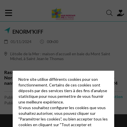
ENORM’KIFF
01/11/2024
00h00
L’étoile de la Mer : maison d’accueil en baie du Mont Saint
Michel, à Saint Jean le Thomas
Rassemblement jeunesse / régions Ouest et Nord-
Normandie, du 1er au 3 novembre 2024 protestants-
Notre site utilise différents cookies pour son
nantes.epudf.org/week-end-jeunesse-toussaint-2024
fonctionnement. Certains de ces cookies sont
déposés par des services tiers à des fins d'analyse
statistique pour nous permettre de vous fournir
Animation
Publié le 4 octobre 2024
une meilleure expérience.
Publié par le webmaster
Si vous souhaitez configurer les cookies que vous
souhaitez autoriser, vous pouvez cliquer sur
"Paramétrer les cookies", ou bien accepter tous les
cookies en cliquant sur "Tout accepter et