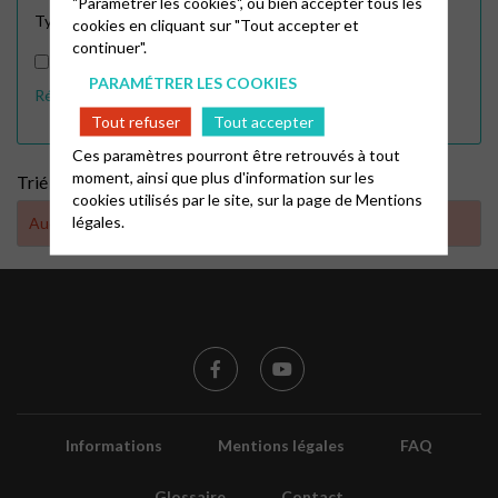
"Paramétrer les cookies", ou bien accepter tous les
Type d'événement
En ligne
Physique
cookies en cliquant sur "Tout accepter et
continuer".
Afficher tous les évènements en France
PARAMÉTRER LES COOKIES
Réinitialiser les filtres
APPLIQUER
Tout refuser
Tout accepter
Ces paramètres pourront être retrouvés à tout
moment, ainsi que plus d'information sur les
Trié par :
cookies utilisés par le site, sur la page de
Mentions
légales.
Aucun résultat trouvé
Informations
Mentions légales
FAQ
Glossaire
Contact