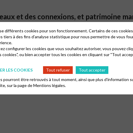
éseaux et des connexions, et patrimoine ma
lise différents cookies pour son fonctionnement. Certains de ces cooki
es tiers à des fins d'analyse statistique pour nous permettre de vous fou
rience.
tez configurer les cookies que vous souhaitez autoriser, vous pouvez cliq
s cookies", ou bien accepter tous les cookies en cliquant sur "Tout accep
e et en Loire Atlantique »
R LES COOKIES
Tout refuser
Tout accepter
 pourront être retrouvés à tout moment, ainsi que plus d'information su
site, sur la page de
Mentions légales.
 Réforme à nos jours).