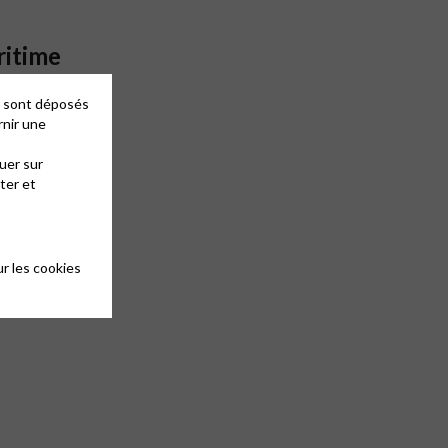
ritime
es sont déposés
rnir une
uer sur
ter et
r les cookies