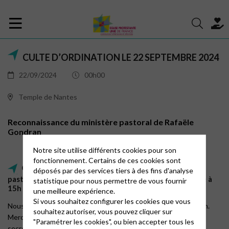
CULTE D’ORDINATION LE 22 SEPTEMBRE 2024
22/09/2024
00h00
Temple de Nantes
Reconnaissance du ministère pastoral de Rafaële
Gondran
Notre site utilise différents cookies pour son
fonctionnement. Certains de ces cookies sont
Culte d'ordination - reconnaissance du ministère
déposés par des services tiers à des fins d'analyse
pastoral de Rafaële Gondran le dimanche 22 septembre à
statistique pour nous permettre de vous fournir
15h au Temple de Nantes
une meilleure expérience.
Si vous souhaitez configurer les cookies que vous
Nous partagerons un verre de l’amitié à l’issue de la célébration.
souhaitez autoriser, vous pouvez cliquer sur
Merci de bien vouloir vous inscrire au
"Paramétrer les cookies", ou bien accepter tous les
secretariat.temple.44@gmail.com avant le 8 septembre 2024