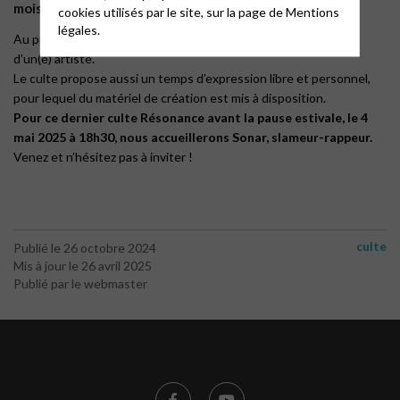
mois à 18h30 au temple
cookies utilisés par le site, sur la page de
Mentions
légales.
Au programme : louange, prière, parole de Dieu et témoignage
d’un(e) artiste.
Le culte propose aussi un temps d’expression libre et personnel,
pour lequel du matériel de création est mis à disposition.
Pour ce dernier culte Résonance avant la pause estivale, le 4
mai 2025 à 18h30, nous accueillerons Sonar, slameur-rappeur.
Venez et n’hésitez pas à inviter !
culte
Publié le 26 octobre 2024
Mis à jour le 26 avril 2025
Publié par le webmaster