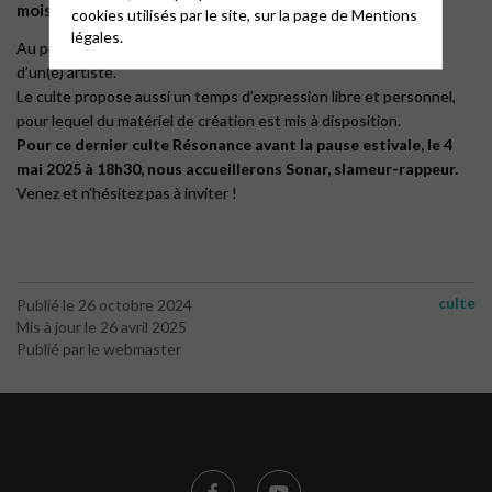
mois à 18h30 au temple
cookies utilisés par le site, sur la page de
Mentions
légales.
Au programme : louange, prière, parole de Dieu et témoignage
d’un(e) artiste.
Le culte propose aussi un temps d’expression libre et personnel,
pour lequel du matériel de création est mis à disposition.
Pour ce dernier culte Résonance avant la pause estivale, le 4
mai 2025 à 18h30, nous accueillerons Sonar, slameur-rappeur.
Venez et n’hésitez pas à inviter !
culte
Publié le 26 octobre 2024
Mis à jour le 26 avril 2025
Publié par le webmaster